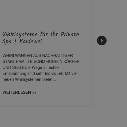
Whirlsysteme für Ihr Private
Gestal
Spa | Kaldewei
Momen
WHIRLWANNEN AUS NACHHALTIGER
Stil für 
STAHL-EMAILLE SCHMEICHELN KÖRPER
HANSAGENE
UND SEELEDie Wege zu echter
von Wascht
Entspannung sind sehr individuell. Mit vier
unterschi
neuen Whirlsystemen bietet…
konzipiert
WEITERLESEN >>
WEITERL