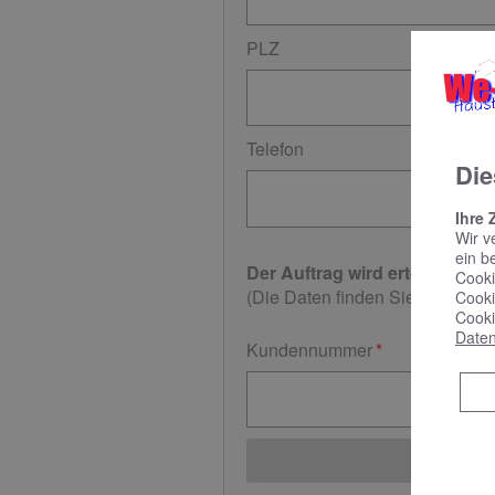
PLZ
Ort
Telefon
Die
Ihre 
Wir v
ein b
Der Auftrag wird erteilt für f
Cooki
(Die Daten finden Sie rechts ob
Cooki
Cooki
Daten
Kundennummer