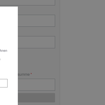
Ihnen
n
Auftragssumme