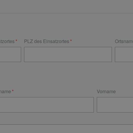
tzortes
PLZ des Einsatzortes
Ortsnam
name
Vorname