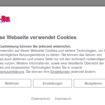
E-Mail
se Webseite verwendet Cookies
Zustimmung können Sie jederzeit widerrufen.
erwenden auf dieser Webseite Cookies und weitere Technologien, um 
estmögliches Nutzungserlebnis zu bieten. Sie können das Setzen von
olgendes Angebot:
es auch ablehnen und unsere Seite nur mit den technisch notwendige
en auf Ihrem Angebot.)
es nutzen. Weitere Informationen, sowie eine detaillierte Übersicht der
es und eingesetzten Technologien finden Sie in unserer
schutzerklärung
. Sie können Ihre
Einstellungen
jederzeit ändern.
Belegnummer
Datum des Angebots
Ablehnen
Ablehnen
Einstellungen
Akzeptieren
Datenschutz
Impressum