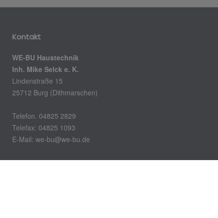
Kontakt
WE-BU Haustechnik
Inh. Mike Selck e. K.
Lindenstraße 15
25712 Burg (Dithmarschen)
Telefon. 04825 2829
Telefax: 04825 1093
E-Mail:
we-bu@we-bu.de
Öffnungszeiten
Montag – Donnerstag: