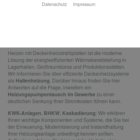
Datenschutz
Impressum
Gewerbe
Sparen Sie bares Geld mit energieeffizienten Systemen
und der Optimierung verschiedener Heizungs­
komponenten.
Heizen mit Deckenheizstrahlplatten ist die moderne
Lösung der energieeffizienten Wärmebereitstellung in
Lagerhallen, Großraumbüros und Produktionsstätten.
Wir informieren Sie über effiziente Deckenheizsysteme
als
Hallenheizung
. Darüber hinaus finden Sie hier
Antworten auf die Frage, inwiefern ein
Heizungspumpentausch im Gewerbe
zu einer
deutlichen Senkung Ihrer Stromkosten führen kann.
KWK-Anlagen
,
BHKW
,
Kaskadierung
: Wir erklären
Ihnen wichtige Komponenten und Systeme, die Sie bei
der Erneuerung, Modernisierung und Instandhaltung
Ihrer Heizungsanlage unbedingt kennen sollten.