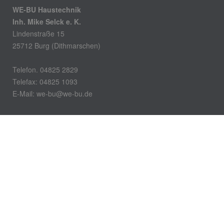
WE-BU Haustechnik
Inh. Mike Selck e. K.
Lindenstraße 15
25712 Burg (Dithmarschen)
Telefon. 04825 2829
Telefax: 04825 1093
E-Mail:
we-bu@we-bu.de
Öffnungszeiten
Montag – Donnerstag:
8.00-16.00 Uhr
Freitag:
8.00-13.00 Uhr