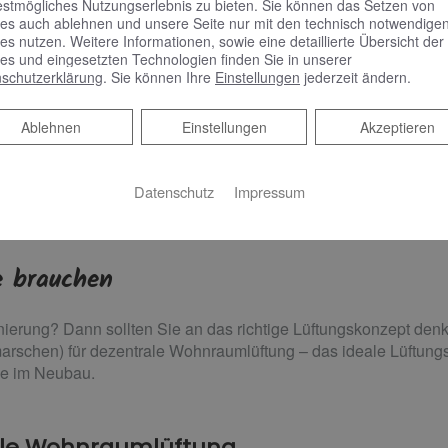
estmögliches Nutzungserlebnis zu bieten. Sie können das Setzen von
es auch ablehnen und unsere Seite nur mit den technisch notwendige
es nutzen. Weitere Informationen, sowie eine detaillierte Übersicht der
es und eingesetzten Technologien finden Sie in unserer
schutzerklärung
. Sie können Ihre
Einstellungen
jederzeit ändern.
Ablehnen
Ablehnen
Einstellungen
Akzeptieren
Datenschutz
Impressum
nraumlüftung
ie brauchen
nierung? Dann sollten Sie an das richtige Lüftungskonzept den
rschen) für dezentrale Wohnraumlüftung – das ideale Lüftung
ve im Neubau.
rale Wohnraumlüftung