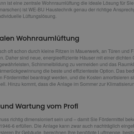
ist eine zentrale Wohnraumlüftung die ideale Lösung für Sie. 
arschen) ist WE-BU Haustechnik genau der richtige Ansprechpa
ndividuelle Lüftungslösung.
ntralen Wohnraumlüftung
usch oft schon durch kleine Ritzen in Mauerwerk, an Türen und F
en. Daher sind neue, energieeffiziente Häuser mit einer dicht
 gewährleisten, Schimmelbildung zu vermeiden und das Raumklim
rmerückgewinnung die beste und effizienteste Option. Das bed
n Fördermittel beantragt werden, und die Kosten amortisieren 
nell. Hinzu kommt, dass die Anlage im Sommer zur Klimatisieru
n und Wartung vom Profi
ss richtig dimensioniert sein und – damit Sie Fördermittel b
946-6 erfüllen. Die Anlage kann zwar auch nachträglich eingeb
alysieren Ihr Gebäude, berechnen Ihre benötigte Luftmenge, be