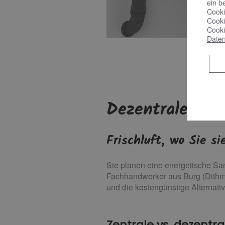
ein b
Cooki
Cooki
Cooki
Daten
Dezentrale Woh
Frischluft, wo Sie s
Sie planen eine energetische Sa
Fachhandwerker aus Burg (Dithma
und die kostengünstige Alternati
Zentrale vs. dezent