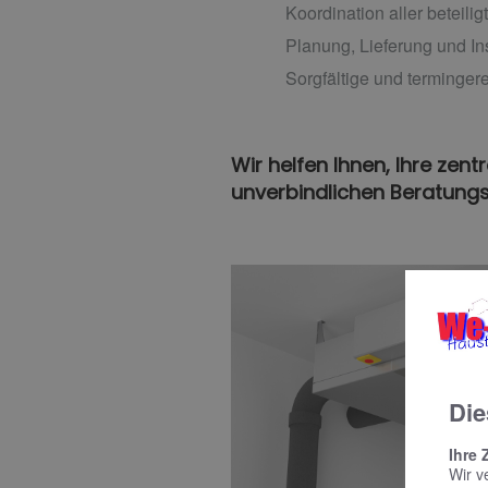
Koordination aller beteil
Planung, Lieferung und In
Sorgfältige und terminger
Wir helfen Ihnen, Ihre zen
unverbindlichen Beratungs
Die
Ihre 
Wir v