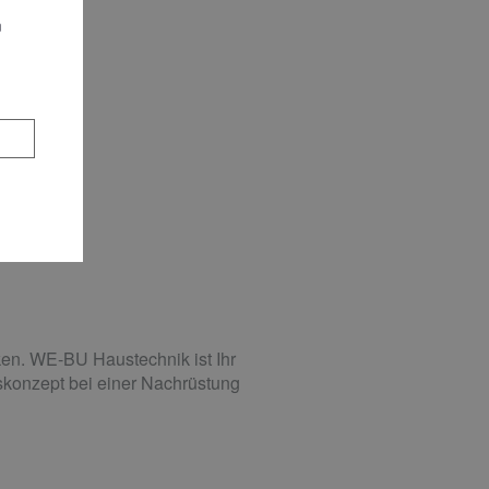
n
ken. WE-BU Haustechnik ist Ihr
skonzept bei einer Nachrüstung