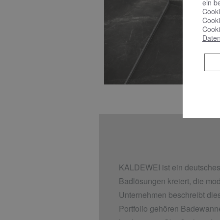
ein b
Cooki
Cooki
Cooki
Daten
KALDEWEI ist ein deutsches 
Badlösungen kreiert, die mo
Unternehmen beschreibt dies
Portfolio gehören Badewanne