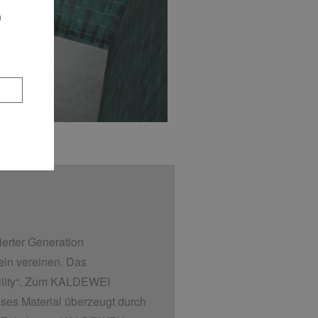
n
erter Generation
eln vereinen. Das
bility“. Zum KALDEWEI
ses Material überzeugt durch