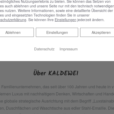
estmögliches Nutzungserlebnis zu bieten. Sie können das Setzen von
es auch ablehnen und unsere Seite nur mit den technisch notwendige
es nutzen. Weitere Informationen, sowie eine detaillierte Übersicht der
es und eingesetzten Technologien finden Sie in unserer
schutzerklärung
. Sie können Ihre
Einstellungen
jederzeit ändern.
Ablehnen
Ablehnen
Einstellungen
Akzeptieren
Datenschutz
Impressum
Über KALDEWEI
Familienunternehmen, das seit über 100 Jahren und heute in vi
dernen Luxus mit nachhaltigem Denken, Wirtschaften und Hand
e globale strategische Ausrichtung mit dem Begriff „Luxstaina
n, Duschflächen und Waschtische aus edler Stahl-Emaille. Die