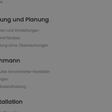
e.
atung und Planung
hen und Vorstellungen
 und Neubau
llung ohne Überraschungen
achmann
kte renommierter Hersteller
ungen
Instandhaltung
tallation