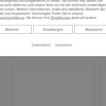
estmögliches Nutzungserlebnis zu bieten. Sie können das Setzen von
es auch ablehnen und unsere Seite nur mit den technisch notwendige
es nutzen. Weitere Informationen, sowie eine detaillierte Übersicht der
es und eingesetzten Technologien finden Sie in unserer
schutzerklärung
. Sie können Ihre
Einstellungen
jederzeit ändern.
Ablehnen
Ablehnen
Einstellungen
Akzeptieren
Datenschutz
Impressum