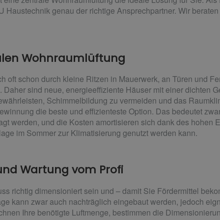
 Haustechnik genau der richtige Ansprechpartner. Wir beraten 
tralen Wohnraumlüftung
sch oft schon durch kleine Ritzen in Mauerwerk, an Türen und Fe
n. Daher sind neue, energieeffiziente Häuser mit einer dichten
ewährleisten, Schimmelbildung zu vermeiden und das Raumklima 
innung die beste und effizienteste Option. Das bedeutet zwar
agt werden, und die Kosten amortisieren sich dank des hohen E
lage im Sommer zur Klimatisierung genutzt werden kann.
 und Wartung vom Profi
s richtig dimensioniert sein und – damit Sie Fördermittel be
ge kann zwar auch nachträglich eingebaut werden, jedoch eignet
chnen Ihre benötigte Luftmenge, bestimmen die Dimensionierung