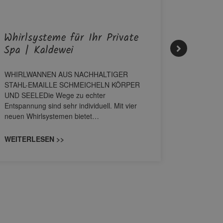
Whirlsysteme für Ihr Private
Gestal
Spa | Kaldewei
Momen
WHIRLWANNEN AUS NACHHALTIGER
Stil für 
STAHL-EMAILLE SCHMEICHELN KÖRPER
HANSAGENE
UND SEELEDie Wege zu echter
von Wascht
Entspannung sind sehr individuell. Mit vier
unterschi
neuen Whirlsystemen bietet…
konzipiert
WEITERLESEN >>
WEITERL