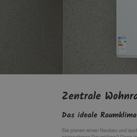
Zentrale Wohnr
Das ideale Raumklima 
Sie planen einen Neubau und suche
angenehmes Raumklima? Dann ist e