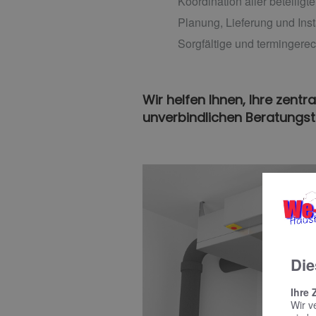
Koordination aller beteilig
Planung, Lieferung und Inst
Sorgfältige und termingere
Wir helfen Ihnen, Ihre zent
unverbindlichen Beratungst
Die
Ihre 
Wir v