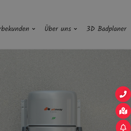
rbekunden
Über uns
3D Badplaner